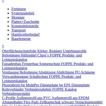
Fertigung
Systemzubehör
Montage
Platten+Zuschnitte
Konstruktionsteile
Transport
Handwerkerbedarf
Bauelemente
Oberflächenschutzfolie
Kleber, Reiniger
Unterbauprofile
Befestigung
Hilfsmittel
Clipsi`s
FOPPE Produkt- und
Leistungskatalog
Fassadenbau
Fensterbau
Sonnenschutz
FOPPE Produkt- und
Leistungskatalog
Verglasung
Befestigung
Abstützung
Abdichtung
PU-Schäume
Vorwandmontage
Schallschutz
FOPPE Produkt- und
Leistungskatalog
Phonotherm
bg MultiPro Dämmplatte
bg EPS Dämmplatte
Rohrverbinder
Verbinderzubehör
FOPPE Katalog
Verbinderspezialist
C-Profile
Auflageprofil aus PVC
Auflageprofil aus EPDM
Abstandhalter Flex-Pads
Zellkautschuk schwarz
Verpackungsmittel