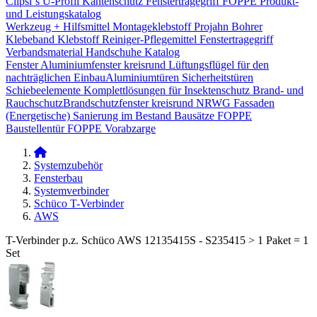
Clipsi`s
U-Profil Kantenschutz
Fenstertragegriff
FOPPE Produkt-
und Leistungskatalog
Werkzeug + Hilfsmittel
Montageklebstoff
Projahn Bohrer
Klebeband
Klebstoff
Reiniger-Pflegemittel
Fenstertragegriff
Verbandsmaterial
Handschuhe
Katalog
Fenster
Aluminiumfenster kreisrund
Lüftungsflügel für den
nachträglichen Einbau​
Aluminiumtüren
Sicherheitstüren
Schiebeelemente
Komplettlösungen für Insektenschutz
Brand- und
Rauchschutz​
Brandschutzfenster kreisrund
NRWG
Fassaden
(Energetische) Sanierung im Bestand
Bausätze
FOPPE
Baustellentür
FOPPE Vorabzarge
Systemzubehör
Fensterbau
Systemverbinder
Schüco T-Verbinder
AWS
T-Verbinder p.z. Schüco AWS 12135415S - S235415 > 1 Paket = 1
Set