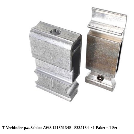
T-Verbinder p.z. Schüco AWS 12135134S - S235134 > 1 Paket = 1 Set