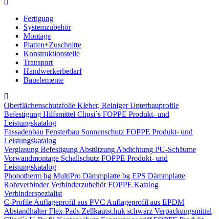
Fertigung
Systemzubehör
Montage
Platten+Zuschnitte
Konstruktionsteile
Transport
Handwerkerbedarf
Bauelemente
Oberflächenschutzfolie
Kleber, Reiniger
Unterbauprofile
Befestigung
Hilfsmittel
Clipsi`s
FOPPE Produkt- und
Leistungskatalog
Fassadenbau
Fensterbau
Sonnenschutz
FOPPE Produkt- und
Leistungskatalog
Verglasung
Befestigung
Abstützung
Abdichtung
PU-Schäume
Vorwandmontage
Schallschutz
FOPPE Produkt- und
Leistungskatalog
Phonotherm
bg MultiPro Dämmplatte
bg EPS Dämmplatte
Rohrverbinder
Verbinderzubehör
FOPPE Katalog
Verbinderspezialist
C-Profile
Auflageprofil aus PVC
Auflageprofil aus EPDM
Abstandhalter Flex-Pads
Zellkautschuk schwarz
Verpackungsmittel