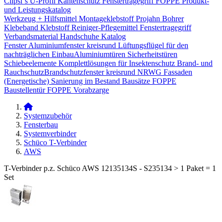
Clipsi`s
U-Profil Kantenschutz
Fenstertragegriff
FOPPE Produkt-
und Leistungskatalog
Werkzeug + Hilfsmittel
Montageklebstoff
Projahn Bohrer
Klebeband
Klebstoff
Reiniger-Pflegemittel
Fenstertragegriff
Verbandsmaterial
Handschuhe
Katalog
Fenster
Aluminiumfenster kreisrund
Lüftungsflügel für den
nachträglichen Einbau​
Aluminiumtüren
Sicherheitstüren
Schiebeelemente
Komplettlösungen für Insektenschutz
Brand- und
Rauchschutz​
Brandschutzfenster kreisrund
NRWG
Fassaden
(Energetische) Sanierung im Bestand
Bausätze
FOPPE
Baustellentür
FOPPE Vorabzarge
Systemzubehör
Fensterbau
Systemverbinder
Schüco T-Verbinder
AWS
T-Verbinder p.z. Schüco AWS 12135134S - S235134 > 1 Paket = 1
Set