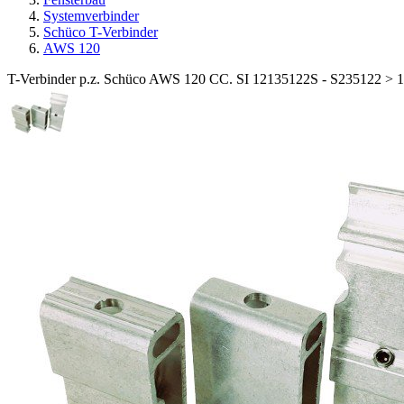
Systemverbinder
Schüco T-Verbinder
AWS 120
T-Verbinder p.z. Schüco AWS 120 CC. SI 12135122S - S235122 > 1 