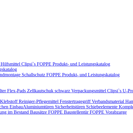
Hilfsmittel
Clipsi`s
FOPPE Produkt- und Leistungskatalog
gskatalog
ndmontage
Schallschutz
FOPPE Produkt- und Leistungskatalog
ter Flex-Pads
Zellkautschuk schwarz
Verpackungsmittel
Clipsi`s
U-Pro
Klebstoff
Reiniger-Pflegemittel
Fenstertragegriff
Verbandsmaterial
Han
ichen Einbau​
Aluminiumtüren
Sicherheitstüren
Schiebeelemente
Komplet
rung im Bestand
Bausätze
FOPPE Baustellentür
FOPPE Vorabzarge