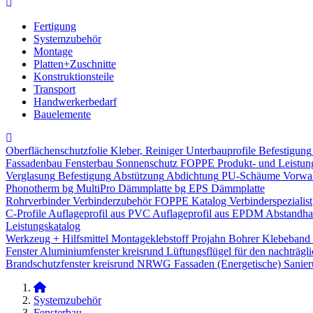
Fertigung
Systemzubehör
Montage
Platten+Zuschnitte
Konstruktionsteile
Transport
Handwerkerbedarf
Bauelemente
Oberflächenschutzfolie
Kleber, Reiniger
Unterbauprofile
Befestigung
Fassadenbau
Fensterbau
Sonnenschutz
FOPPE Produkt- und Leistun
Verglasung
Befestigung
Abstützung
Abdichtung
PU-Schäume
Vorwa
Phonotherm
bg MultiPro Dämmplatte
bg EPS Dämmplatte
Rohrverbinder
Verbinderzubehör
FOPPE Katalog Verbinderspezialist
C-Profile
Auflageprofil aus PVC
Auflageprofil aus EPDM
Abstandhal
Leistungskatalog
Werkzeug + Hilfsmittel
Montageklebstoff
Projahn Bohrer
Klebeband
Fenster
Aluminiumfenster kreisrund
Lüftungsflügel für den nachträgl
Brandschutzfenster kreisrund
NRWG
Fassaden
(Energetische) Sanie
Systemzubehör
Fensterbau