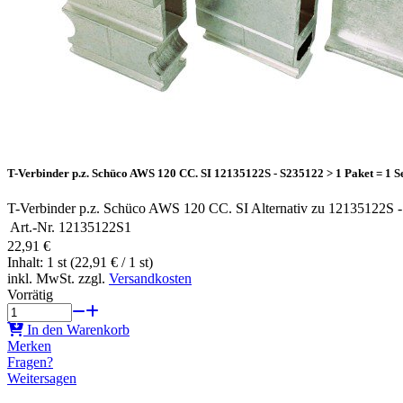
T-Verbinder p.z. Schüco AWS 120 CC. SI 12135122S - S235122 > 1 Paket = 1 S
T-Verbinder p.z. Schüco AWS 120 CC. SI Alternativ zu 12135122S -
Art.-Nr.
12135122S1
22,91 €
Inhalt: 1 st (22,91 € / 1 st)
inkl. MwSt. zzgl.
Versandkosten
Vorrätig
In den Warenkorb
Merken
Fragen?
Weitersagen