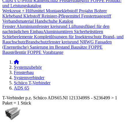
Clipsi`s
U-Profil Kantenschutz
Fenstertragegriff
FOPPE Produkt-
und Leistungskatalog
Werkzeug + Hilfsmittel
Montageklebstoff
Projahn Bohrer
Klebeband
Klebstoff
Reiniger-Pflegemittel
Fenstertragegriff
Verbandsmaterial
Handschuhe
Katalog
Fenster
Aluminiumfenster kreisrund
Lüftungsflügel für den
nachträglichen Einbau​
Aluminiumtüren
Sicherheitstüren
Schiebeelemente
Komplettlösungen für Insektenschutz
Brand- und
Rauchschutz​
Brandschutzfenster kreisrund
NRWG
Fassaden
(Energetische) Sanierung im Bestand
Bausätze
FOPPE
Baustellentür
FOPPE Vorabzarge
Systemzubehör
Fensterbau
Systemverbinder
Schüco T-Verbinder
ADS 65
T-Verbinder p.z. Schüco ADS65.NI 12133499S - S236499 > 1
Paket = 1 Stück