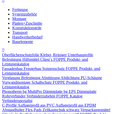
Fertigung
Systemzubehör
Montage
Platten+Zuschnitte
Konstruktionsteile
Transport
Handwerkerbedarf
Bauelemente
Oberflächenschutzfolie
Kleber, Reiniger
Unterbauprofile
Befestigung
Hilfsmittel
Clipsi`s
FOPPE Produkt- und
Leistungskatalog
Fassadenbau
Fensterbau
Sonnenschutz
FOPPE Produkt- und
Leistungskatalog
Verglasung
Befestigung
Abstützung
Abdichtung
PU-Schäume
Vorwandmontage
Schallschutz
FOPPE Produkt- und
Leistungskatalog
Phonotherm
bg MultiPro Dämmplatte
bg EPS Dämmplatte
Rohrverbinder
Verbinderzubehör
FOPPE Katalog
Verbinderspezialist
C-Profile
Auflageprofil aus PVC
Auflageprofil aus EPDM
Abstandhalter Flex-Pads
Zellkautschuk schwarz
Verpackungsmittel