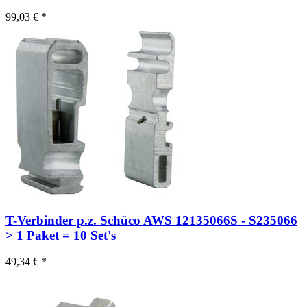
99,03 € *
T-Verbinder p.z. Schüco AWS 12135066S - S235066
> 1 Paket = 10 Set's
49,34 € *