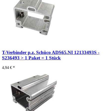
T-Verbinder p.z. Schüco ADS65.NI 12133493S -
S236493 > 1 Paket = 1 Stück
4,94 € *