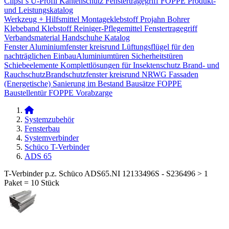
Clipsi`s
U-Profil Kantenschutz
Fenstertragegriff
FOPPE Produkt-
und Leistungskatalog
Werkzeug + Hilfsmittel
Montageklebstoff
Projahn Bohrer
Klebeband
Klebstoff
Reiniger-Pflegemittel
Fenstertragegriff
Verbandsmaterial
Handschuhe
Katalog
Fenster
Aluminiumfenster kreisrund
Lüftungsflügel für den
nachträglichen Einbau​
Aluminiumtüren
Sicherheitstüren
Schiebeelemente
Komplettlösungen für Insektenschutz
Brand- und
Rauchschutz​
Brandschutzfenster kreisrund
NRWG
Fassaden
(Energetische) Sanierung im Bestand
Bausätze
FOPPE
Baustellentür
FOPPE Vorabzarge
Systemzubehör
Fensterbau
Systemverbinder
Schüco T-Verbinder
ADS 65
T-Verbinder p.z. Schüco ADS65.NI 12133496S - S236496 > 1
Paket = 10 Stück