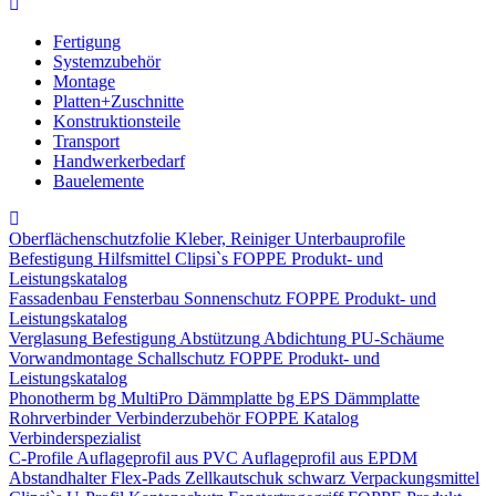
Fertigung
Systemzubehör
Montage
Platten+Zuschnitte
Konstruktionsteile
Transport
Handwerkerbedarf
Bauelemente
Oberflächenschutzfolie
Kleber, Reiniger
Unterbauprofile
Befestigung
Hilfsmittel
Clipsi`s
FOPPE Produkt- und
Leistungskatalog
Fassadenbau
Fensterbau
Sonnenschutz
FOPPE Produkt- und
Leistungskatalog
Verglasung
Befestigung
Abstützung
Abdichtung
PU-Schäume
Vorwandmontage
Schallschutz
FOPPE Produkt- und
Leistungskatalog
Phonotherm
bg MultiPro Dämmplatte
bg EPS Dämmplatte
Rohrverbinder
Verbinderzubehör
FOPPE Katalog
Verbinderspezialist
C-Profile
Auflageprofil aus PVC
Auflageprofil aus EPDM
Abstandhalter Flex-Pads
Zellkautschuk schwarz
Verpackungsmittel