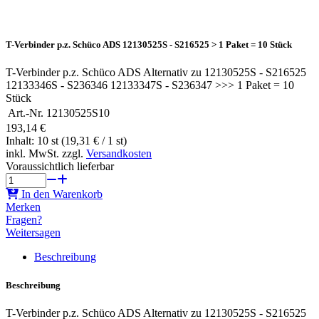
T-Verbinder p.z. Schüco ADS 12130525S - S216525 > 1 Paket = 10 Stück
T-Verbinder p.z. Schüco ADS Alternativ zu 12130525S - S216525
12133346S - S236346 12133347S - S236347 >>> 1 Paket = 10
Stück
Art.-Nr.
12130525S10
193,14 €
Inhalt: 10 st (19,31 € / 1 st)
inkl. MwSt. zzgl.
Versandkosten
Voraussichtlich lieferbar
In den Warenkorb
Merken
Fragen?
Weitersagen
Beschreibung
Beschreibung
T-Verbinder p.z. Schüco ADS Alternativ zu 12130525S - S216525