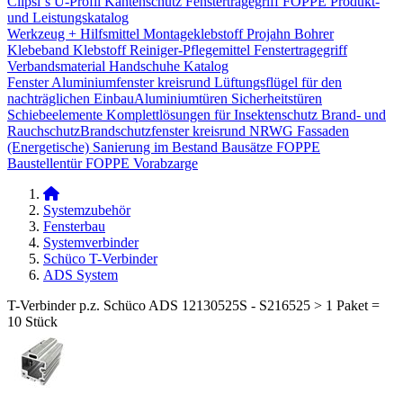
Clipsi`s
U-Profil Kantenschutz
Fenstertragegriff
FOPPE Produkt-
und Leistungskatalog
Werkzeug + Hilfsmittel
Montageklebstoff
Projahn Bohrer
Klebeband
Klebstoff
Reiniger-Pflegemittel
Fenstertragegriff
Verbandsmaterial
Handschuhe
Katalog
Fenster
Aluminiumfenster kreisrund
Lüftungsflügel für den
nachträglichen Einbau​
Aluminiumtüren
Sicherheitstüren
Schiebeelemente
Komplettlösungen für Insektenschutz
Brand- und
Rauchschutz​
Brandschutzfenster kreisrund
NRWG
Fassaden
(Energetische) Sanierung im Bestand
Bausätze
FOPPE
Baustellentür
FOPPE Vorabzarge
Systemzubehör
Fensterbau
Systemverbinder
Schüco T-Verbinder
ADS System
T-Verbinder p.z. Schüco ADS 12130525S - S216525 > 1 Paket =
10 Stück