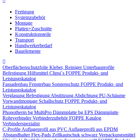
Fertigung
Systemzubehör
Montage
Platten+Zuschnitte
Konstruktionsteile
Transport
Handwerkerbedarf
Bauelemente
Oberflächenschutzfolie
Kleber, Reiniger
Unterbauprofile
Befestigung
Hilfsmittel
Clipsi`s
FOPPE Produkt- und
Leistungskatalog
Fassadenbau
Fensterbau
Sonnenschutz
FOPPE Produkt- und
Leistungskatalog
Verglasung
Befestigung
Abstützung
Abdichtung
PU-Schäume
Vorwandmontage
Schallschutz
FOPPE Produkt- und
Leistungskatalog
Phonotherm
bg MultiPro Dämmplatte
bg EPS Dämmplatte
Rohrverbinder
Verbinderzubehör
FOPPE Katalog
Verbinderspezialist
C-Profile
Auflageprofil aus PVC
Auflageprofil aus EPDM
Abstandhalter Flex-Pads
Zellkautschuk schwarz
Verpackungsmittel