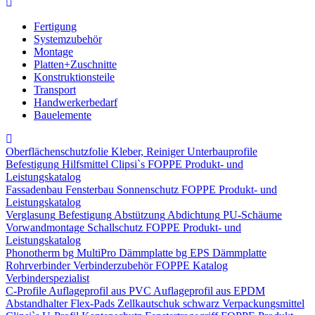
Fertigung
Systemzubehör
Montage
Platten+Zuschnitte
Konstruktionsteile
Transport
Handwerkerbedarf
Bauelemente
Oberflächenschutzfolie
Kleber, Reiniger
Unterbauprofile
Befestigung
Hilfsmittel
Clipsi`s
FOPPE Produkt- und
Leistungskatalog
Fassadenbau
Fensterbau
Sonnenschutz
FOPPE Produkt- und
Leistungskatalog
Verglasung
Befestigung
Abstützung
Abdichtung
PU-Schäume
Vorwandmontage
Schallschutz
FOPPE Produkt- und
Leistungskatalog
Phonotherm
bg MultiPro Dämmplatte
bg EPS Dämmplatte
Rohrverbinder
Verbinderzubehör
FOPPE Katalog
Verbinderspezialist
C-Profile
Auflageprofil aus PVC
Auflageprofil aus EPDM
Abstandhalter Flex-Pads
Zellkautschuk schwarz
Verpackungsmittel