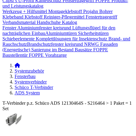
Clipsi`s
U-Profil Kantenschutz
Fenstertragegriff
FOPPE Produkt-
und Leistungskatalog
Werkzeug + Hilfsmittel
Montageklebstoff
Projahn Bohrer
Klebeband
Klebstoff
Reiniger-Pflegemittel
Fenstertragegriff
Verbandsmaterial
Handschuhe
Katalog
Fenster
Aluminiumfenster kreisrund
Lüftungsflügel für den
nachträglichen Einbau​
Aluminiumtüren
Sicherheitstüren
Schiebeelemente
Komplettlösungen für Insektenschutz
Brand- und
Rauchschutz​
Brandschutzfenster kreisrund
NRWG
Fassaden
(Energetische) Sanierung im Bestand
Bausätze
FOPPE
Baustellentür
FOPPE Vorabzarge
Systemzubehör
Fensterbau
Systemverbinder
Schüco T-Verbinder
ADS System
T-Verbinder p.z. Schüco ADS 12130464S - S216464 > 1 Paket = 1
Set