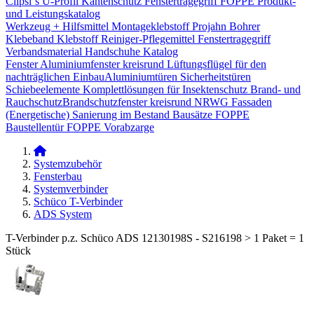
Clipsi`s
U-Profil Kantenschutz
Fenstertragegriff
FOPPE Produkt-
und Leistungskatalog
Werkzeug + Hilfsmittel
Montageklebstoff
Projahn Bohrer
Klebeband
Klebstoff
Reiniger-Pflegemittel
Fenstertragegriff
Verbandsmaterial
Handschuhe
Katalog
Fenster
Aluminiumfenster kreisrund
Lüftungsflügel für den
nachträglichen Einbau​
Aluminiumtüren
Sicherheitstüren
Schiebeelemente
Komplettlösungen für Insektenschutz
Brand- und
Rauchschutz​
Brandschutzfenster kreisrund
NRWG
Fassaden
(Energetische) Sanierung im Bestand
Bausätze
FOPPE
Baustellentür
FOPPE Vorabzarge
Systemzubehör
Fensterbau
Systemverbinder
Schüco T-Verbinder
ADS System
T-Verbinder p.z. Schüco ADS 12130198S - S216198 > 1 Paket = 1
Stück