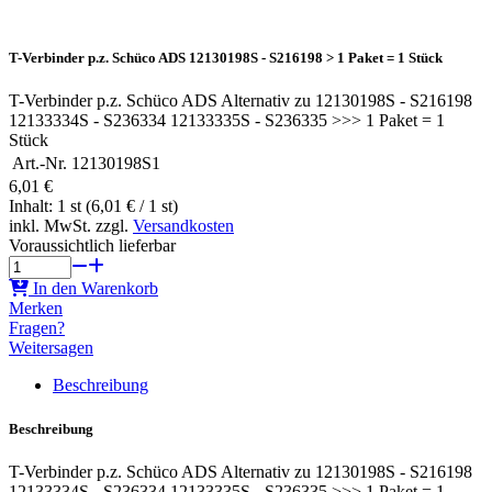
T-Verbinder p.z. Schüco ADS 12130198S - S216198 > 1 Paket = 1 Stück
T-Verbinder p.z. Schüco ADS Alternativ zu 12130198S - S216198
12133334S - S236334 12133335S - S236335 >>> 1 Paket = 1
Stück
Art.-Nr.
12130198S1
6,01 €
Inhalt: 1 st (6,01 € / 1 st)
inkl. MwSt. zzgl.
Versandkosten
Voraussichtlich lieferbar
In den Warenkorb
Merken
Fragen?
Weitersagen
Beschreibung
Beschreibung
T-Verbinder p.z. Schüco ADS Alternativ zu 12130198S - S216198
12133334S - S236334 12133335S - S236335 >>> 1 Paket = 1