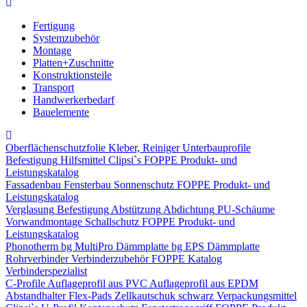
Fertigung
Systemzubehör
Montage
Platten+Zuschnitte
Konstruktionsteile
Transport
Handwerkerbedarf
Bauelemente
Oberflächenschutzfolie
Kleber, Reiniger
Unterbauprofile
Befestigung
Hilfsmittel
Clipsi`s
FOPPE Produkt- und
Leistungskatalog
Fassadenbau
Fensterbau
Sonnenschutz
FOPPE Produkt- und
Leistungskatalog
Verglasung
Befestigung
Abstützung
Abdichtung
PU-Schäume
Vorwandmontage
Schallschutz
FOPPE Produkt- und
Leistungskatalog
Phonotherm
bg MultiPro Dämmplatte
bg EPS Dämmplatte
Rohrverbinder
Verbinderzubehör
FOPPE Katalog
Verbinderspezialist
C-Profile
Auflageprofil aus PVC
Auflageprofil aus EPDM
Abstandhalter Flex-Pads
Zellkautschuk schwarz
Verpackungsmittel