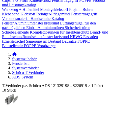
Clipsi`s
U-Profil Kantenschutz
Fenstertragegriff
FOPPE Produkt-
und Leistungskatalog
Werkzeug + Hilfsmittel
Montageklebstoff
Projahn Bohrer
Klebeband
Klebstoff
Reiniger-Pflegemittel
Fenstertragegriff
Verbandsmaterial
Handschuhe
Katalog
Fenster
Aluminiumfenster kreisrund
Lüftungsflügel für den
nachträglichen Einbau​
Aluminiumtüren
Sicherheitstüren
Schiebeelemente
Komplettlösungen für Insektenschutz
Brand- und
Rauchschutz​
Brandschutzfenster kreisrund
NRWG
Fassaden
(Energetische) Sanierung im Bestand
Bausätze
FOPPE
Baustellentür
FOPPE Vorabzarge
Systemzubehör
Fensterbau
Systemverbinder
Schüco T-Verbinder
ADS System
T-Verbinder p.z. Schüco ADS 12132919S - S226919 > 1 Paket =
10 Stück