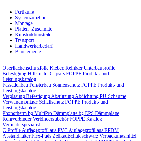
Fertigung
Systemzubehör
Montage
Platten+Zuschnitte
Konstruktionsteile
Transport
Handwerkerbedarf
Bauelemente
Oberflächenschutzfolie
Kleber, Reiniger
Unterbauprofile
Befestigung
Hilfsmittel
Clipsi`s
FOPPE Produkt- und
Leistungskatalog
Fassadenbau
Fensterbau
Sonnenschutz
FOPPE Produkt- und
Leistungskatalog
Verglasung
Befestigung
Abstützung
Abdichtung
PU-Schäume
Vorwandmontage
Schallschutz
FOPPE Produkt- und
Leistungskatalog
Phonotherm
bg MultiPro Dämmplatte
bg EPS Dämmplatte
Rohrverbinder
Verbinderzubehör
FOPPE Katalog
Verbinderspezialist
C-Profile
Auflageprofil aus PVC
Auflageprofil aus EPDM
Abstandhalter Flex-Pads
Zellkautschuk schwarz
Verpackungsmittel