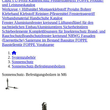
Clipsi`s
U-Profil Kantenschutz
Fenstertragegriff
FOPPE Produkt-
und Leistungskatalog
Werkzeug + Hilfsmittel
Montageklebstoff
Projahn Bohrer
Klebeband
Klebstoff
Reiniger-Pflegemittel
Fenstertragegriff
Verbandsmaterial
Handschuhe
Katalog
Fenster
Aluminiumfenster kreisrund
Lüftungsflügel für den
nachträglichen Einbau​
Aluminiumtüren
Sicherheitstüren
Schiebeelemente
Komplettlösungen für Insektenschutz
Brand- und
Rauchschutz​
Brandschutzfenster kreisrund
NRWG
Fassaden
(Energetische) Sanierung im Bestand
Bausätze
FOPPE
Baustellentür
FOPPE Vorabzarge
Systemzubehör
Sonnenschutz
Sonnenschutz-Befestigungsbolzen
Sonnenschutz- Befestigungsbolzen in M6