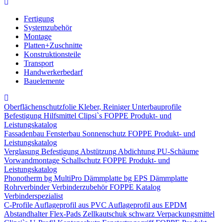
Fertigung
Systemzubehör
Montage
Platten+Zuschnitte
Konstruktionsteile
Transport
Handwerkerbedarf
Bauelemente
Oberflächenschutzfolie
Kleber, Reiniger
Unterbauprofile
Befestigung
Hilfsmittel
Clipsi`s
FOPPE Produkt- und
Leistungskatalog
Fassadenbau
Fensterbau
Sonnenschutz
FOPPE Produkt- und
Leistungskatalog
Verglasung
Befestigung
Abstützung
Abdichtung
PU-Schäume
Vorwandmontage
Schallschutz
FOPPE Produkt- und
Leistungskatalog
Phonotherm
bg MultiPro Dämmplatte
bg EPS Dämmplatte
Rohrverbinder
Verbinderzubehör
FOPPE Katalog
Verbinderspezialist
C-Profile
Auflageprofil aus PVC
Auflageprofil aus EPDM
Abstandhalter Flex-Pads
Zellkautschuk schwarz
Verpackungsmittel