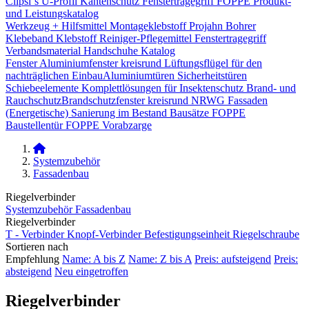
Clipsi`s
U-Profil Kantenschutz
Fenstertragegriff
FOPPE Produkt-
und Leistungskatalog
Werkzeug + Hilfsmittel
Montageklebstoff
Projahn Bohrer
Klebeband
Klebstoff
Reiniger-Pflegemittel
Fenstertragegriff
Verbandsmaterial
Handschuhe
Katalog
Fenster
Aluminiumfenster kreisrund
Lüftungsflügel für den
nachträglichen Einbau​
Aluminiumtüren
Sicherheitstüren
Schiebeelemente
Komplettlösungen für Insektenschutz
Brand- und
Rauchschutz​
Brandschutzfenster kreisrund
NRWG
Fassaden
(Energetische) Sanierung im Bestand
Bausätze
FOPPE
Baustellentür
FOPPE Vorabzarge
Systemzubehör
Fassadenbau
Riegelverbinder
Systemzubehör
Fassadenbau
Riegelverbinder
T - Verbinder
Knopf-Verbinder
Befestigungseinheit
Riegelschraube
Sortieren nach
Empfehlung
Name: A bis Z
Name: Z bis A
Preis: aufsteigend
Preis:
absteigend
Neu eingetroffen
Riegelverbinder