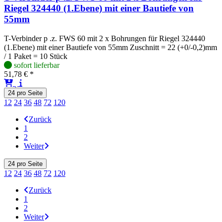
Riegel 324440 (1.Ebene) mit einer Bautiefe von
55mm
T-Verbinder p .z. FWS 60 mit 2 x Bohrungen für Riegel 324440
(1.Ebene) mit einer Bautiefe von 55mm Zuschnitt = 22 (+0/-0,2)mm
/ 1 Paket = 10 Stück
sofort lieferbar
51,78 € *
24
pro Seite
12
24
36
48
72
120
Zurück
1
2
Weiter
24
pro Seite
12
24
36
48
72
120
Zurück
1
2
Weiter