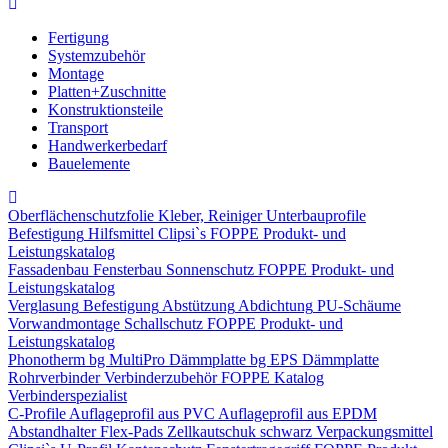
Fertigung
Systemzubehör
Montage
Platten+Zuschnitte
Konstruktionsteile
Transport
Handwerkerbedarf
Bauelemente
Oberflächenschutzfolie
Kleber, Reiniger
Unterbauprofile
Befestigung
Hilfsmittel
Clipsi`s
FOPPE Produkt- und
Leistungskatalog
Fassadenbau
Fensterbau
Sonnenschutz
FOPPE Produkt- und
Leistungskatalog
Verglasung
Befestigung
Abstützung
Abdichtung
PU-Schäume
Vorwandmontage
Schallschutz
FOPPE Produkt- und
Leistungskatalog
Phonotherm
bg MultiPro Dämmplatte
bg EPS Dämmplatte
Rohrverbinder
Verbinderzubehör
FOPPE Katalog
Verbinderspezialist
C-Profile
Auflageprofil aus PVC
Auflageprofil aus EPDM
Abstandhalter Flex-Pads
Zellkautschuk schwarz
Verpackungsmittel