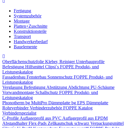
Fertigung
Systemzubehör
Montage
Platten+Zuschnitte
Konstruktionsteile
Transport
Handwerkerbedarf
Bauelemente
Oberflächenschutzfolie
Kleber, Reiniger
Unterbauprofile
Befestigung
Hilfsmittel
Clipsi`s
FOPPE Produkt- und
Leistungskatalog
Fassadenbau
Fensterbau
Sonnenschutz
FOPPE Produkt- und
Leistungskatalog
Verglasung
Befestigung
Abstützung
Abdichtung
PU-Schäume
Vorwandmontage
Schallschutz
FOPPE Produkt- und
Leistungskatalog
Phonotherm
bg MultiPro Dämmplatte
bg EPS Dämmplatte
Rohrverbinder
Verbinderzubehör
FOPPE Katalog
Verbinderspezialist
C-Profile
Auflageprofil aus PVC
Auflageprofil aus EPDM
Abstandhalter Flex-Pads
Zellkautschuk schwarz
Verpackungsmittel