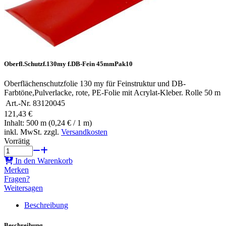
Oberfl.Schutzf.130my f.DB-Fein 45mmPak10
Oberflächenschutzfolie 130 my für Feinstruktur und DB-
Farbtöne,Pulverlacke, rote, PE-Folie mit Acrylat-Kleber. Rolle 50 m
Art.-Nr.
83120045
121,43 €
Inhalt: 500 m (0,24 € / 1 m)
inkl. MwSt. zzgl.
Versandkosten
Vorrätig
In den Warenkorb
Merken
Fragen?
Weitersagen
Beschreibung
Beschreibung