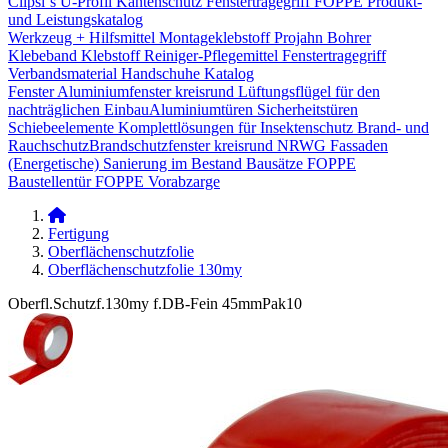
Clipsi`s
U-Profil Kantenschutz
Fenstertragegriff
FOPPE Produkt-
und Leistungskatalog
Werkzeug + Hilfsmittel
Montageklebstoff
Projahn Bohrer
Klebeband
Klebstoff
Reiniger-Pflegemittel
Fenstertragegriff
Verbandsmaterial
Handschuhe
Katalog
Fenster
Aluminiumfenster kreisrund
Lüftungsflügel für den
nachträglichen Einbau​
Aluminiumtüren
Sicherheitstüren
Schiebeelemente
Komplettlösungen für Insektenschutz
Brand- und
Rauchschutz​
Brandschutzfenster kreisrund
NRWG
Fassaden
(Energetische) Sanierung im Bestand
Bausätze
FOPPE
Baustellentür
FOPPE Vorabzarge
Fertigung
Oberflächenschutzfolie
Oberflächenschutzfolie 130my
Oberfl.Schutzf.130my f.DB-Fein 45mmPak10