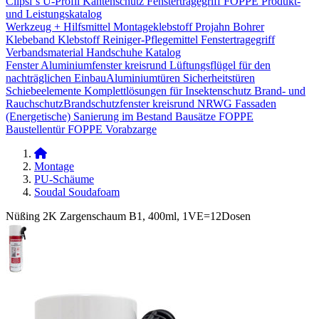
Clipsi`s
U-Profil Kantenschutz
Fenstertragegriff
FOPPE Produkt-
und Leistungskatalog
Werkzeug + Hilfsmittel
Montageklebstoff
Projahn Bohrer
Klebeband
Klebstoff
Reiniger-Pflegemittel
Fenstertragegriff
Verbandsmaterial
Handschuhe
Katalog
Fenster
Aluminiumfenster kreisrund
Lüftungsflügel für den
nachträglichen Einbau​
Aluminiumtüren
Sicherheitstüren
Schiebeelemente
Komplettlösungen für Insektenschutz
Brand- und
Rauchschutz​
Brandschutzfenster kreisrund
NRWG
Fassaden
(Energetische) Sanierung im Bestand
Bausätze
FOPPE
Baustellentür
FOPPE Vorabzarge
Montage
PU-Schäume
Soudal Soudafoam
Nüßing 2K Zargenschaum B1, 400ml, 1VE=12Dosen