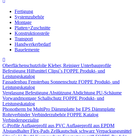
Fertigung
Systemzubehör
Montage
Platten+Zuschnitte
Konstruktionsteile
Transport
Handwerkerbedarf
Bauelemente
Oberflächenschutzfolie
Kleber, Reiniger
Unterbauprofile
Befestigung
Hilfsmittel
Clipsi`s
FOPPE Produkt- und
Leistungskatalog
Fassadenbau
Fensterbau
Sonnenschutz
FOPPE Produkt- und
Leistungskatalog
Verglasung
Befestigung
Abstützung
Abdichtung
PU-Schäume
Vorwandmontage
Schallschutz
FOPPE Produkt- und
Leistungskatalog
Phonotherm
bg MultiPro Dämmplatte
bg EPS Dämmplatte
Rohrverbinder
Verbinderzubehör
FOPPE Katalog
Verbinderspezialist
C-Profile
Auflageprofil aus PVC
Auflageprofil aus EPDM
Abstandhalter Flex-Pads
Zellkautschuk schwarz
Verpackungsmittel