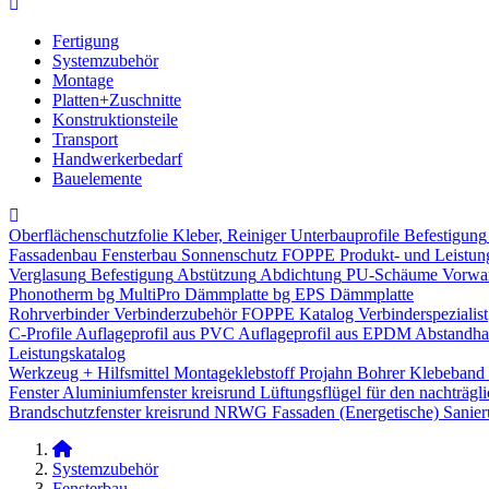
Fertigung
Systemzubehör
Montage
Platten+Zuschnitte
Konstruktionsteile
Transport
Handwerkerbedarf
Bauelemente
Oberflächenschutzfolie
Kleber, Reiniger
Unterbauprofile
Befestigung
Fassadenbau
Fensterbau
Sonnenschutz
FOPPE Produkt- und Leistun
Verglasung
Befestigung
Abstützung
Abdichtung
PU-Schäume
Vorwa
Phonotherm
bg MultiPro Dämmplatte
bg EPS Dämmplatte
Rohrverbinder
Verbinderzubehör
FOPPE Katalog Verbinderspezialist
C-Profile
Auflageprofil aus PVC
Auflageprofil aus EPDM
Abstandhal
Leistungskatalog
Werkzeug + Hilfsmittel
Montageklebstoff
Projahn Bohrer
Klebeband
Fenster
Aluminiumfenster kreisrund
Lüftungsflügel für den nachträgl
Brandschutzfenster kreisrund
NRWG
Fassaden
(Energetische) Sanie
Systemzubehör
Fensterbau