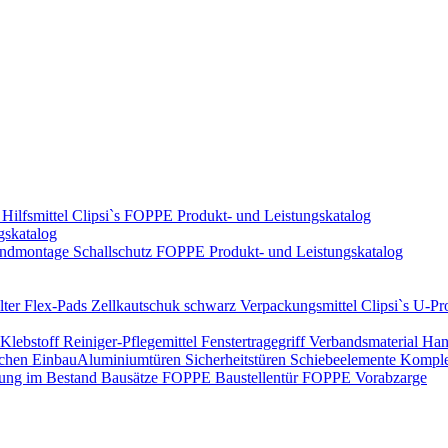
Hilfsmittel
Clipsi`s
FOPPE Produkt- und Leistungskatalog
gskatalog
ndmontage
Schallschutz
FOPPE Produkt- und Leistungskatalog
ter Flex-Pads
Zellkautschuk schwarz
Verpackungsmittel
Clipsi`s
U-Pro
Klebstoff
Reiniger-Pflegemittel
Fenstertragegriff
Verbandsmaterial
Han
ichen Einbau​
Aluminiumtüren
Sicherheitstüren
Schiebeelemente
Komplet
rung im Bestand
Bausätze
FOPPE Baustellentür
FOPPE Vorabzarge