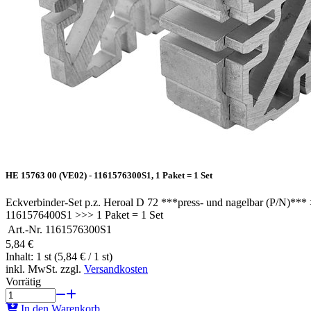
HE 15763 00 (VE02) - 1161576300S1, 1 Paket = 1 Set
Eckverbinder-Set p.z. Heroal D 72 ***press- und nagelbar (P/N)**
1161576400S1 >>> 1 Paket = 1 Set
Art.-Nr.
1161576300S1
5,84 €
Inhalt: 1 st (5,84 € / 1 st)
inkl. MwSt. zzgl.
Versandkosten
Vorrätig
In den Warenkorb