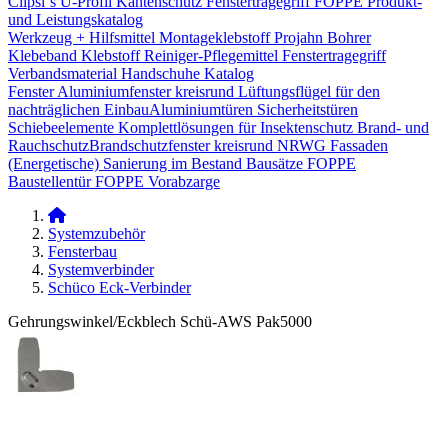
Clipsi`s
U-Profil Kantenschutz
Fenstertragegriff
FOPPE Produkt-
und Leistungskatalog
Werkzeug + Hilfsmittel
Montageklebstoff
Projahn Bohrer
Klebeband
Klebstoff
Reiniger-Pflegemittel
Fenstertragegriff
Verbandsmaterial
Handschuhe
Katalog
Fenster
Aluminiumfenster kreisrund
Lüftungsflügel für den
nachträglichen Einbau​
Aluminiumtüren
Sicherheitstüren
Schiebeelemente
Komplettlösungen für Insektenschutz
Brand- und
Rauchschutz​
Brandschutzfenster kreisrund
NRWG
Fassaden
(Energetische) Sanierung im Bestand
Bausätze
FOPPE
Baustellentür
FOPPE Vorabzarge
Systemzubehör
Fensterbau
Systemverbinder
Schüco Eck-Verbinder
Gehrungswinkel/Eckblech Schü-AWS Pak5000