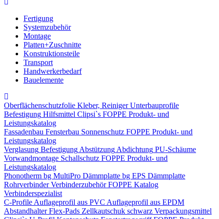
Fertigung
Systemzubehör
Montage
Platten+Zuschnitte
Konstruktionsteile
Transport
Handwerkerbedarf
Bauelemente
Oberflächenschutzfolie
Kleber, Reiniger
Unterbauprofile
Befestigung
Hilfsmittel
Clipsi`s
FOPPE Produkt- und
Leistungskatalog
Fassadenbau
Fensterbau
Sonnenschutz
FOPPE Produkt- und
Leistungskatalog
Verglasung
Befestigung
Abstützung
Abdichtung
PU-Schäume
Vorwandmontage
Schallschutz
FOPPE Produkt- und
Leistungskatalog
Phonotherm
bg MultiPro Dämmplatte
bg EPS Dämmplatte
Rohrverbinder
Verbinderzubehör
FOPPE Katalog
Verbinderspezialist
C-Profile
Auflageprofil aus PVC
Auflageprofil aus EPDM
Abstandhalter Flex-Pads
Zellkautschuk schwarz
Verpackungsmittel