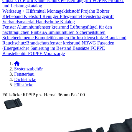
Clipsi`s
U-Profil Kantenschutz
Fenstertragegriff
FOPPE Produkt-
und Leistungskatalog
Werkzeug + Hilfsmittel
Montageklebstoff
Projahn Bohrer
Klebeband
Klebstoff
Reiniger-Pflegemittel
Fenstertragegriff
Verbandsmaterial
Handschuhe
Katalog
Fenster
Aluminiumfenster kreisrund
Lüftungsflügel für den
nachträglichen Einbau​
Aluminiumtüren
Sicherheitstüren
Schiebeelemente
Komplettlösungen für Insektenschutz
Brand- und
Rauchschutz​
Brandschutzfenster kreisrund
NRWG
Fassaden
(Energetische) Sanierung im Bestand
Bausätze
FOPPE
Baustellentür
FOPPE Vorabzarge
Systemzubehör
Fensterbau
Dichtstücke
Füllstücke
Füllstücke RP/SP p.z. Heroal 36mm Pak100