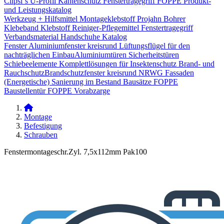
Clipsi`s
U-Profil Kantenschutz
Fenstertragegriff
FOPPE Produkt-
und Leistungskatalog
Werkzeug + Hilfsmittel
Montageklebstoff
Projahn Bohrer
Klebeband
Klebstoff
Reiniger-Pflegemittel
Fenstertragegriff
Verbandsmaterial
Handschuhe
Katalog
Fenster
Aluminiumfenster kreisrund
Lüftungsflügel für den
nachträglichen Einbau​
Aluminiumtüren
Sicherheitstüren
Schiebeelemente
Komplettlösungen für Insektenschutz
Brand- und
Rauchschutz​
Brandschutzfenster kreisrund
NRWG
Fassaden
(Energetische) Sanierung im Bestand
Bausätze
FOPPE
Baustellentür
FOPPE Vorabzarge
Montage
Befestigung
Schrauben
Fenstermontageschr.Zyl. 7,5x112mm Pak100