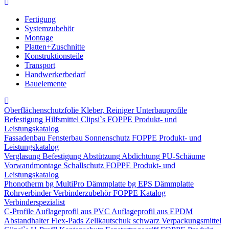
Fertigung
Systemzubehör
Montage
Platten+Zuschnitte
Konstruktionsteile
Transport
Handwerkerbedarf
Bauelemente
Oberflächenschutzfolie
Kleber, Reiniger
Unterbauprofile
Befestigung
Hilfsmittel
Clipsi`s
FOPPE Produkt- und
Leistungskatalog
Fassadenbau
Fensterbau
Sonnenschutz
FOPPE Produkt- und
Leistungskatalog
Verglasung
Befestigung
Abstützung
Abdichtung
PU-Schäume
Vorwandmontage
Schallschutz
FOPPE Produkt- und
Leistungskatalog
Phonotherm
bg MultiPro Dämmplatte
bg EPS Dämmplatte
Rohrverbinder
Verbinderzubehör
FOPPE Katalog
Verbinderspezialist
C-Profile
Auflageprofil aus PVC
Auflageprofil aus EPDM
Abstandhalter Flex-Pads
Zellkautschuk schwarz
Verpackungsmittel