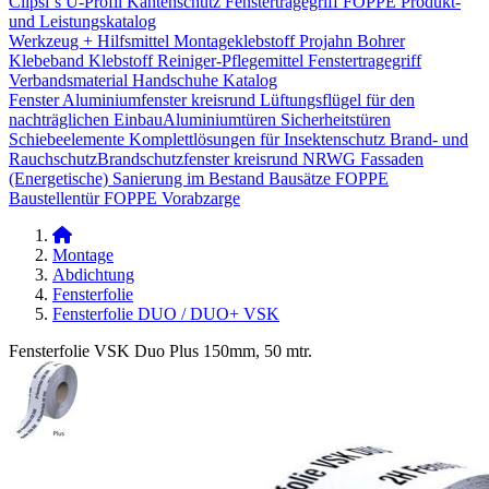
Clipsi`s
U-Profil Kantenschutz
Fenstertragegriff
FOPPE Produkt-
und Leistungskatalog
Werkzeug + Hilfsmittel
Montageklebstoff
Projahn Bohrer
Klebeband
Klebstoff
Reiniger-Pflegemittel
Fenstertragegriff
Verbandsmaterial
Handschuhe
Katalog
Fenster
Aluminiumfenster kreisrund
Lüftungsflügel für den
nachträglichen Einbau​
Aluminiumtüren
Sicherheitstüren
Schiebeelemente
Komplettlösungen für Insektenschutz
Brand- und
Rauchschutz​
Brandschutzfenster kreisrund
NRWG
Fassaden
(Energetische) Sanierung im Bestand
Bausätze
FOPPE
Baustellentür
FOPPE Vorabzarge
Montage
Abdichtung
Fensterfolie
Fensterfolie DUO / DUO+ VSK
Fensterfolie VSK Duo Plus 150mm, 50 mtr.