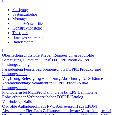
Fertigung
Systemzubehör
Montage
Platten+Zuschnitte
Konstruktionsteile
Transport
Handwerkerbedarf
Bauelemente
Oberflächenschutzfolie
Kleber, Reiniger
Unterbauprofile
Befestigung
Hilfsmittel
Clipsi`s
FOPPE Produkt- und
Leistungskatalog
Fassadenbau
Fensterbau
Sonnenschutz
FOPPE Produkt- und
Leistungskatalog
Verglasung
Befestigung
Abstützung
Abdichtung
PU-Schäume
Vorwandmontage
Schallschutz
FOPPE Produkt- und
Leistungskatalog
Phonotherm
bg MultiPro Dämmplatte
bg EPS Dämmplatte
Rohrverbinder
Verbinderzubehör
FOPPE Katalog
Verbinderspezialist
C-Profile
Auflageprofil aus PVC
Auflageprofil aus EPDM
Abstandhalter Flex-Pads
Zellkautschuk schwarz
Verpackungsmittel