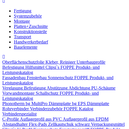
Fertigung
Systemzubehör
Montage
Platten+Zuschnitte
Konstruktionsteile
Transport
Handwerkerbedarf
Bauelemente
Oberflächenschutzfolie
Kleber, Reiniger
Unterbauprofile
Befestigung
Hilfsmittel
Clipsi`s
FOPPE Produkt- und
Leistungskatalog
Fassadenbau
Fensterbau
Sonnenschutz
FOPPE Produkt- und
Leistungskatalog
Verglasung
Befestigung
Abstützung
Abdichtung
PU-Schäume
Vorwandmontage
Schallschutz
FOPPE Produkt- und
Leistungskatalog
Phonotherm
bg MultiPro Dämmplatte
bg EPS Dämmplatte
Rohrverbinder
Verbinderzubehör
FOPPE Katalog
Verbinderspezialist
C-Profile
Auflageprofil aus PVC
Auflageprofil aus EPDM
Abstandhalter Flex-Pads
Zellkautschuk schwarz
Verpackungsmittel