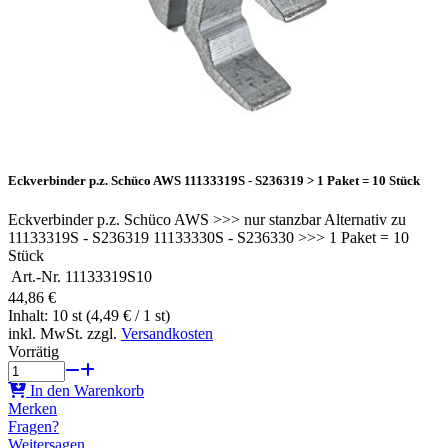
Eckverbinder p.z. Schüco AWS 11133319S - S236319 > 1 Paket = 10 Stück
Eckverbinder p.z. Schüco AWS >>> nur stanzbar Alternativ zu
11133319S - S236319 11133330S - S236330 >>> 1 Paket = 10
Stück
Art.-Nr.
11133319S10
44,86 €
Inhalt: 10 st (4,49 € / 1 st)
inkl. MwSt. zzgl.
Versandkosten
Vorrätig
In den Warenkorb
Merken
Fragen?
Weitersagen