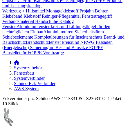
Clipsi`s
U-Profil Kantenschutz
Fenstertragegriff
FOPPE Produkt-
und Leistungskatalog
Werkzeug + Hilfsmittel
Montageklebstoff
Projahn Bohrer
Klebeband
Klebstoff
Reiniger-Pflegemittel
Fenstertragegriff
Verbandsmaterial
Handschuhe
Katalog
Fenster
Aluminiumfenster kreisrund
Lüftungsflügel für den
nachträglichen Einbau​
Aluminiumtüren
Sicherheitstüren
Schiebeelemente
Komplettlösungen für Insektenschutz
Brand- und
Rauchschutz​
Brandschutzfenster kreisrund
NRWG
Fassaden
(Energetische) Sanierung im Bestand
Bausätze
FOPPE
Baustellentür
FOPPE Vorabzarge
Systemzubehör
Fensterbau
Systemverbinder
Schüco Eck-Verbinder
AWS System
Eckverbinder p.z. Schüco AWS 11133319S - S236319 > 1 Paket =
10 Stück