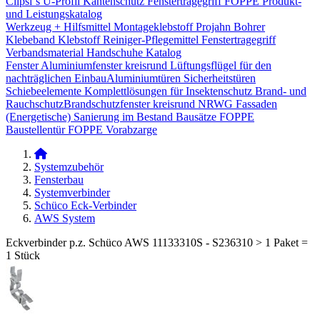
Clipsi`s
U-Profil Kantenschutz
Fenstertragegriff
FOPPE Produkt-
und Leistungskatalog
Werkzeug + Hilfsmittel
Montageklebstoff
Projahn Bohrer
Klebeband
Klebstoff
Reiniger-Pflegemittel
Fenstertragegriff
Verbandsmaterial
Handschuhe
Katalog
Fenster
Aluminiumfenster kreisrund
Lüftungsflügel für den
nachträglichen Einbau​
Aluminiumtüren
Sicherheitstüren
Schiebeelemente
Komplettlösungen für Insektenschutz
Brand- und
Rauchschutz​
Brandschutzfenster kreisrund
NRWG
Fassaden
(Energetische) Sanierung im Bestand
Bausätze
FOPPE
Baustellentür
FOPPE Vorabzarge
Systemzubehör
Fensterbau
Systemverbinder
Schüco Eck-Verbinder
AWS System
Eckverbinder p.z. Schüco AWS 11133310S - S236310 > 1 Paket =
1 Stück