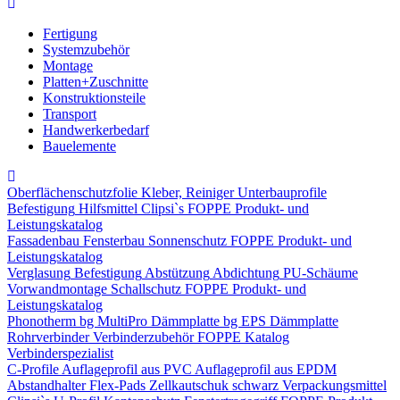
Fertigung
Systemzubehör
Montage
Platten+Zuschnitte
Konstruktionsteile
Transport
Handwerkerbedarf
Bauelemente
Oberflächenschutzfolie
Kleber, Reiniger
Unterbauprofile
Befestigung
Hilfsmittel
Clipsi`s
FOPPE Produkt- und
Leistungskatalog
Fassadenbau
Fensterbau
Sonnenschutz
FOPPE Produkt- und
Leistungskatalog
Verglasung
Befestigung
Abstützung
Abdichtung
PU-Schäume
Vorwandmontage
Schallschutz
FOPPE Produkt- und
Leistungskatalog
Phonotherm
bg MultiPro Dämmplatte
bg EPS Dämmplatte
Rohrverbinder
Verbinderzubehör
FOPPE Katalog
Verbinderspezialist
C-Profile
Auflageprofil aus PVC
Auflageprofil aus EPDM
Abstandhalter Flex-Pads
Zellkautschuk schwarz
Verpackungsmittel