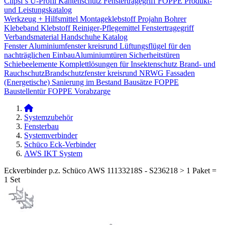
Clipsi`s
U-Profil Kantenschutz
Fenstertragegriff
FOPPE Produkt-
und Leistungskatalog
Werkzeug + Hilfsmittel
Montageklebstoff
Projahn Bohrer
Klebeband
Klebstoff
Reiniger-Pflegemittel
Fenstertragegriff
Verbandsmaterial
Handschuhe
Katalog
Fenster
Aluminiumfenster kreisrund
Lüftungsflügel für den
nachträglichen Einbau​
Aluminiumtüren
Sicherheitstüren
Schiebeelemente
Komplettlösungen für Insektenschutz
Brand- und
Rauchschutz​
Brandschutzfenster kreisrund
NRWG
Fassaden
(Energetische) Sanierung im Bestand
Bausätze
FOPPE
Baustellentür
FOPPE Vorabzarge
Systemzubehör
Fensterbau
Systemverbinder
Schüco Eck-Verbinder
AWS IKT System
Eckverbinder p.z. Schüco AWS 11133218S - S236218 > 1 Paket =
1 Set