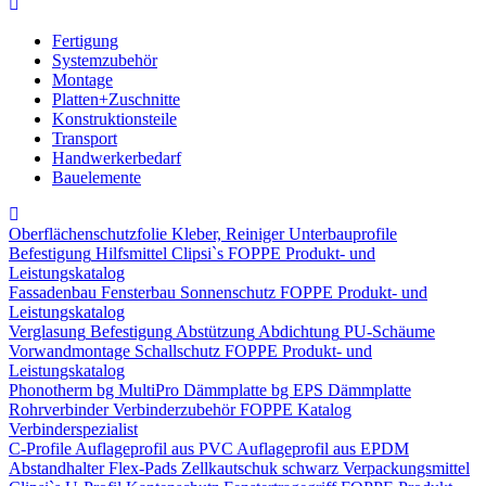
Fertigung
Systemzubehör
Montage
Platten+Zuschnitte
Konstruktionsteile
Transport
Handwerkerbedarf
Bauelemente
Oberflächenschutzfolie
Kleber, Reiniger
Unterbauprofile
Befestigung
Hilfsmittel
Clipsi`s
FOPPE Produkt- und
Leistungskatalog
Fassadenbau
Fensterbau
Sonnenschutz
FOPPE Produkt- und
Leistungskatalog
Verglasung
Befestigung
Abstützung
Abdichtung
PU-Schäume
Vorwandmontage
Schallschutz
FOPPE Produkt- und
Leistungskatalog
Phonotherm
bg MultiPro Dämmplatte
bg EPS Dämmplatte
Rohrverbinder
Verbinderzubehör
FOPPE Katalog
Verbinderspezialist
C-Profile
Auflageprofil aus PVC
Auflageprofil aus EPDM
Abstandhalter Flex-Pads
Zellkautschuk schwarz
Verpackungsmittel