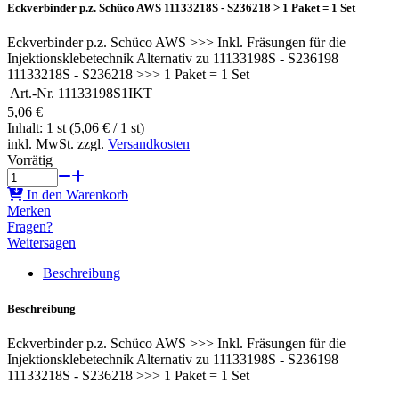
Eckverbinder p.z. Schüco AWS 11133218S - S236218 > 1 Paket = 1 Set
Eckverbinder p.z. Schüco AWS >>> Inkl. Fräsungen für die
Injektionsklebetechnik Alternativ zu 11133198S - S236198
11133218S - S236218 >>> 1 Paket = 1 Set
Art.-Nr.
11133198S1IKT
5,06 €
Inhalt: 1 st (5,06 € / 1 st)
inkl. MwSt. zzgl.
Versandkosten
Vorrätig
In den Warenkorb
Merken
Fragen?
Weitersagen
Beschreibung
Beschreibung
Eckverbinder p.z. Schüco AWS >>> Inkl. Fräsungen für die
Injektionsklebetechnik Alternativ zu 11133198S - S236198
11133218S - S236218 >>> 1 Paket = 1 Set