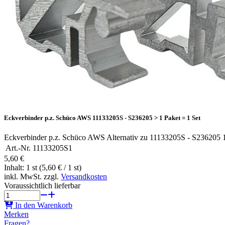
Eckverbinder p.z. Schüco AWS 11133205S - S236205 > 1 Paket = 1 Set
Eckverbinder p.z. Schüco AWS Alternativ zu 11133205S - S236205 
Art.-Nr.
11133205S1
5,60 €
Inhalt: 1 st (5,60 € / 1 st)
inkl. MwSt. zzgl.
Versandkosten
Voraussichtlich lieferbar
In den Warenkorb
Merken
Fragen?