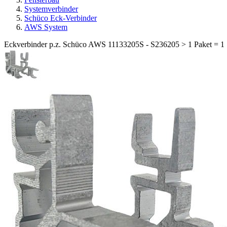
Systemverbinder
Schüco Eck-Verbinder
AWS System
Eckverbinder p.z. Schüco AWS 11133205S - S236205 > 1 Paket = 1 