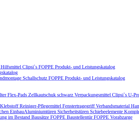
Hilfsmittel
Clipsi`s
FOPPE Produkt- und Leistungskatalog
gskatalog
ndmontage
Schallschutz
FOPPE Produkt- und Leistungskatalog
ter Flex-Pads
Zellkautschuk schwarz
Verpackungsmittel
Clipsi`s
U-Pro
Klebstoff
Reiniger-Pflegemittel
Fenstertragegriff
Verbandsmaterial
Han
ichen Einbau​
Aluminiumtüren
Sicherheitstüren
Schiebeelemente
Komplet
rung im Bestand
Bausätze
FOPPE Baustellentür
FOPPE Vorabzarge