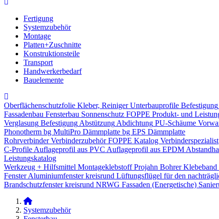
Fertigung
Systemzubehör
Montage
Platten+Zuschnitte
Konstruktionsteile
Transport
Handwerkerbedarf
Bauelemente
Oberflächenschutzfolie
Kleber, Reiniger
Unterbauprofile
Befestigung
Fassadenbau
Fensterbau
Sonnenschutz
FOPPE Produkt- und Leistun
Verglasung
Befestigung
Abstützung
Abdichtung
PU-Schäume
Vorwa
Phonotherm
bg MultiPro Dämmplatte
bg EPS Dämmplatte
Rohrverbinder
Verbinderzubehör
FOPPE Katalog Verbinderspezialist
C-Profile
Auflageprofil aus PVC
Auflageprofil aus EPDM
Abstandhal
Leistungskatalog
Werkzeug + Hilfsmittel
Montageklebstoff
Projahn Bohrer
Klebeband
Fenster
Aluminiumfenster kreisrund
Lüftungsflügel für den nachträgl
Brandschutzfenster kreisrund
NRWG
Fassaden
(Energetische) Sanie
Systemzubehör
Fensterbau