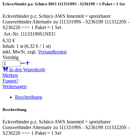
Eckverbinder p.z. Schüco AWS 11133199S - S236199 > 1 Paket = 1 Set
Eckverbinder p.z. Schüco AWS Innenteil = spreizbarer
Gussverbinder Alternativ zu 11133199S - S236199 11133220S -
S236220 >>> 1 Paket = 1 Set
Art.-Nr.
11133199S1NEU
6,32 €
Inhalt: 1 st (6,32 € / 1 st)
inkl. MwSt. zzgl.
Versandkosten
Vorrätig
In den Warenkorb
Merken
Fragen?
Weitersagen
Beschreibung
Beschreibung
Eckverbinder p.z. Schüco AWS Innenteil = spreizbarer
Gussverbinder Alternativ zu 11133199S - S236199 11133220S -
S236220 >>> 1 Paket = 1 Set