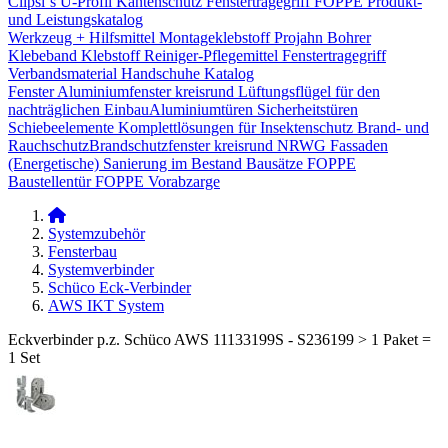
Clipsi`s
U-Profil Kantenschutz
Fenstertragegriff
FOPPE Produkt-
und Leistungskatalog
Werkzeug + Hilfsmittel
Montageklebstoff
Projahn Bohrer
Klebeband
Klebstoff
Reiniger-Pflegemittel
Fenstertragegriff
Verbandsmaterial
Handschuhe
Katalog
Fenster
Aluminiumfenster kreisrund
Lüftungsflügel für den
nachträglichen Einbau​
Aluminiumtüren
Sicherheitstüren
Schiebeelemente
Komplettlösungen für Insektenschutz
Brand- und
Rauchschutz​
Brandschutzfenster kreisrund
NRWG
Fassaden
(Energetische) Sanierung im Bestand
Bausätze
FOPPE
Baustellentür
FOPPE Vorabzarge
Systemzubehör
Fensterbau
Systemverbinder
Schüco Eck-Verbinder
AWS IKT System
Eckverbinder p.z. Schüco AWS 11133199S - S236199 > 1 Paket =
1 Set