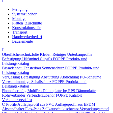
Fertigung
Systemzubehör
Montage
Platten+Zuschnitte
Konstruktionsteile
Transport
Handwerkerbedarf
Bauelemente
Oberflächenschutzfolie
Kleber, Reiniger
Unterbauprofile
Befestigung
Hilfsmittel
Clipsi`s
FOPPE Produkt- und
Leistungskatalog
Fassadenbau
Fensterbau
Sonnenschutz
FOPPE Produkt- und
Leistungskatalog
Verglasung
Befestigung
Abstützung
Abdichtung
PU-Schäume
Vorwandmontage
Schallschutz
FOPPE Produkt- und
Leistungskatalog
Phonotherm
bg MultiPro Dämmplatte
bg EPS Dämmplatte
Rohrverbinder
Verbinderzubehör
FOPPE Katalog
Verbinderspezialist
C-Profile
Auflageprofil aus PVC
Auflageprofil aus EPDM
Abstandhalter Flex-Pads
Zellkautschuk schwarz
Verpackungsmittel