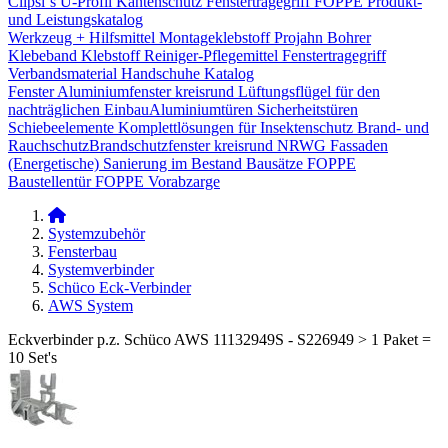
Clipsi`s
U-Profil Kantenschutz
Fenstertragegriff
FOPPE Produkt-
und Leistungskatalog
Werkzeug + Hilfsmittel
Montageklebstoff
Projahn Bohrer
Klebeband
Klebstoff
Reiniger-Pflegemittel
Fenstertragegriff
Verbandsmaterial
Handschuhe
Katalog
Fenster
Aluminiumfenster kreisrund
Lüftungsflügel für den
nachträglichen Einbau​
Aluminiumtüren
Sicherheitstüren
Schiebeelemente
Komplettlösungen für Insektenschutz
Brand- und
Rauchschutz​
Brandschutzfenster kreisrund
NRWG
Fassaden
(Energetische) Sanierung im Bestand
Bausätze
FOPPE
Baustellentür
FOPPE Vorabzarge
Systemzubehör
Fensterbau
Systemverbinder
Schüco Eck-Verbinder
AWS System
Eckverbinder p.z. Schüco AWS 11132949S - S226949 > 1 Paket =
10 Set's