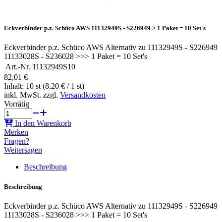
Eckverbinder p.z. Schüco AWS 11132949S - S226949 > 1 Paket = 10 Set's
Eckverbinder p.z. Schüco AWS Alternativ zu 11132949S - S226949
11133028S - S236028 >>> 1 Paket = 10 Set's
Art.-Nr.
11132949S10
82,01 €
Inhalt: 10 st (8,20 € / 1 st)
inkl. MwSt. zzgl.
Versandkosten
Vorrätig
In den Warenkorb
Merken
Fragen?
Weitersagen
Beschreibung
Beschreibung
Eckverbinder p.z. Schüco AWS Alternativ zu 11132949S - S226949
11133028S - S236028 >>> 1 Paket = 10 Set's