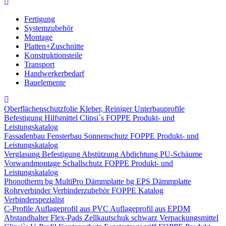
Fertigung
Systemzubehör
Montage
Platten+Zuschnitte
Konstruktionsteile
Transport
Handwerkerbedarf
Bauelemente
Oberflächenschutzfolie
Kleber, Reiniger
Unterbauprofile
Befestigung
Hilfsmittel
Clipsi`s
FOPPE Produkt- und
Leistungskatalog
Fassadenbau
Fensterbau
Sonnenschutz
FOPPE Produkt- und
Leistungskatalog
Verglasung
Befestigung
Abstützung
Abdichtung
PU-Schäume
Vorwandmontage
Schallschutz
FOPPE Produkt- und
Leistungskatalog
Phonotherm
bg MultiPro Dämmplatte
bg EPS Dämmplatte
Rohrverbinder
Verbinderzubehör
FOPPE Katalog
Verbinderspezialist
C-Profile
Auflageprofil aus PVC
Auflageprofil aus EPDM
Abstandhalter Flex-Pads
Zellkautschuk schwarz
Verpackungsmittel