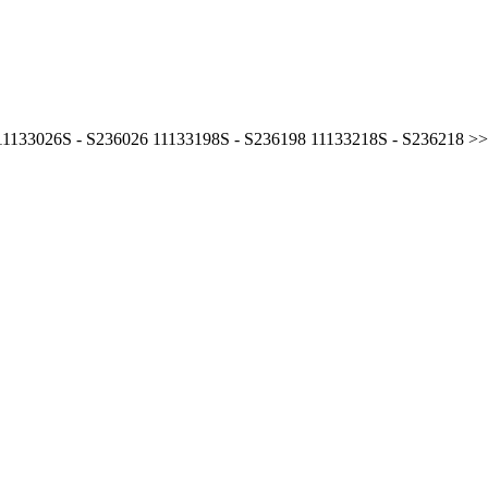
 11133026S - S236026 11133198S - S236198 11133218S - S236218 >>>