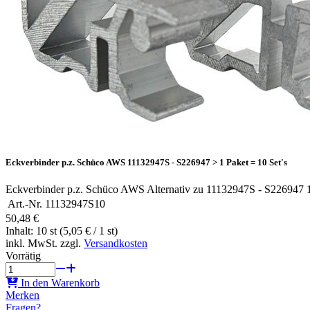
Eckverbinder p.z. Schüco AWS 11132947S - S226947 > 1 Paket = 10 Set's
Eckverbinder p.z. Schüco AWS Alternativ zu 11132947S - S226947
Art.-Nr.
11132947S10
50,48 €
Inhalt: 10 st (5,05 € / 1 st)
inkl. MwSt. zzgl.
Versandkosten
Vorrätig
In den Warenkorb
Merken
Fragen?