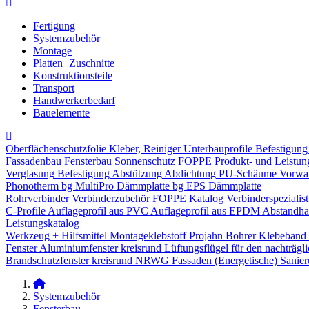
Fertigung
Systemzubehör
Montage
Platten+Zuschnitte
Konstruktionsteile
Transport
Handwerkerbedarf
Bauelemente
Oberflächenschutzfolie
Kleber, Reiniger
Unterbauprofile
Befestigung
Fassadenbau
Fensterbau
Sonnenschutz
FOPPE Produkt- und Leistun
Verglasung
Befestigung
Abstützung
Abdichtung
PU-Schäume
Vorwa
Phonotherm
bg MultiPro Dämmplatte
bg EPS Dämmplatte
Rohrverbinder
Verbinderzubehör
FOPPE Katalog Verbinderspezialist
C-Profile
Auflageprofil aus PVC
Auflageprofil aus EPDM
Abstandhal
Leistungskatalog
Werkzeug + Hilfsmittel
Montageklebstoff
Projahn Bohrer
Klebeband
Fenster
Aluminiumfenster kreisrund
Lüftungsflügel für den nachträgl
Brandschutzfenster kreisrund
NRWG
Fassaden
(Energetische) Sanie
Systemzubehör
Fensterbau