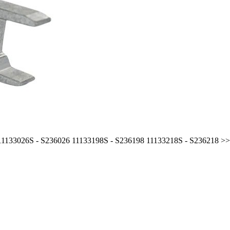
 11133026S - S236026 11133198S - S236198 11133218S - S236218 >>>