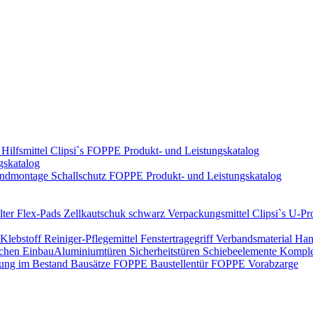
Hilfsmittel
Clipsi`s
FOPPE Produkt- und Leistungskatalog
gskatalog
ndmontage
Schallschutz
FOPPE Produkt- und Leistungskatalog
ter Flex-Pads
Zellkautschuk schwarz
Verpackungsmittel
Clipsi`s
U-Pro
Klebstoff
Reiniger-Pflegemittel
Fenstertragegriff
Verbandsmaterial
Han
ichen Einbau​
Aluminiumtüren
Sicherheitstüren
Schiebeelemente
Komplet
rung im Bestand
Bausätze
FOPPE Baustellentür
FOPPE Vorabzarge