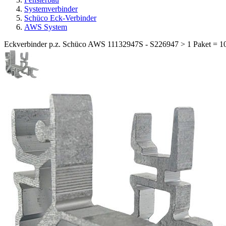
Systemverbinder
Schüco Eck-Verbinder
AWS System
Eckverbinder p.z. Schüco AWS 11132947S - S226947 > 1 Paket = 10