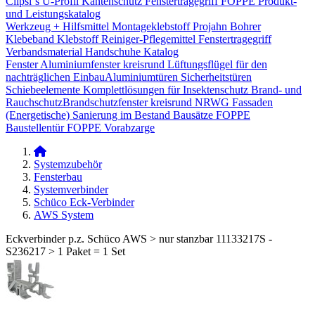
Clipsi`s
U-Profil Kantenschutz
Fenstertragegriff
FOPPE Produkt-
und Leistungskatalog
Werkzeug + Hilfsmittel
Montageklebstoff
Projahn Bohrer
Klebeband
Klebstoff
Reiniger-Pflegemittel
Fenstertragegriff
Verbandsmaterial
Handschuhe
Katalog
Fenster
Aluminiumfenster kreisrund
Lüftungsflügel für den
nachträglichen Einbau​
Aluminiumtüren
Sicherheitstüren
Schiebeelemente
Komplettlösungen für Insektenschutz
Brand- und
Rauchschutz​
Brandschutzfenster kreisrund
NRWG
Fassaden
(Energetische) Sanierung im Bestand
Bausätze
FOPPE
Baustellentür
FOPPE Vorabzarge
Systemzubehör
Fensterbau
Systemverbinder
Schüco Eck-Verbinder
AWS System
Eckverbinder p.z. Schüco AWS > nur stanzbar 11133217S -
S236217 > 1 Paket = 1 Set