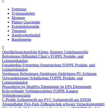
Fertigung
Systemzubehör
Montage
Platten+Zuschnitte
Konstruktionsteile
Transport
Handwerkerbedarf
Bauelemente
Oberflächenschutzfolie
Kleber, Reiniger
Unterbauprofile
Befestigung
Hilfsmittel
Clipsi`s
FOPPE Produkt- und
Leistungskatalog
Fassadenbau
Fensterbau
Sonnenschutz
FOPPE Produkt- und
Leistungskatalog
Verglasung
Befestigung
Abstützung
Abdichtung
PU-Schäume
Vorwandmontage
Schallschutz
FOPPE Produkt- und
Leistungskatalog
Phonotherm
bg MultiPro Dämmplatte
bg EPS Dämmplatte
Rohrverbinder
Verbinderzubehör
FOPPE Katalog
Verbinderspezialist
C-Profile
Auflageprofil aus PVC
Auflageprofil aus EPDM
Abstandhalter Flex-Pads
Zellkautschuk schwarz
Verpackungsmittel