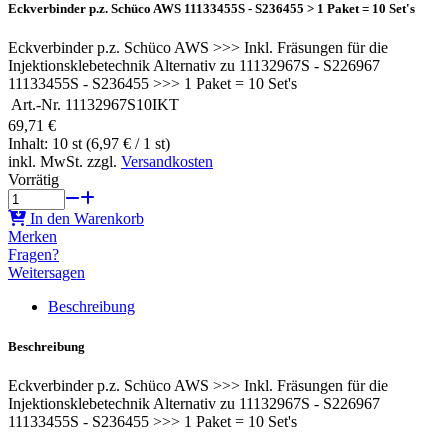
Eckverbinder p.z. Schüco AWS 11133455S - S236455 > 1 Paket = 10 Set's
Eckverbinder p.z. Schüco AWS >>> Inkl. Fräsungen für die
Injektionsklebetechnik Alternativ zu 11132967S - S226967
11133455S - S236455 >>> 1 Paket = 10 Set's
Art.-Nr.
11132967S10IKT
69,71 €
Inhalt: 10 st (6,97 € / 1 st)
inkl. MwSt. zzgl.
Versandkosten
Vorrätig
In den Warenkorb
Merken
Fragen?
Weitersagen
Beschreibung
Beschreibung
Eckverbinder p.z. Schüco AWS >>> Inkl. Fräsungen für die
Injektionsklebetechnik Alternativ zu 11132967S - S226967
11133455S - S236455 >>> 1 Paket = 10 Set's