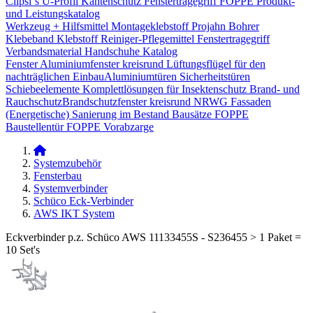
Clipsi`s
U-Profil Kantenschutz
Fenstertragegriff
FOPPE Produkt-
und Leistungskatalog
Werkzeug + Hilfsmittel
Montageklebstoff
Projahn Bohrer
Klebeband
Klebstoff
Reiniger-Pflegemittel
Fenstertragegriff
Verbandsmaterial
Handschuhe
Katalog
Fenster
Aluminiumfenster kreisrund
Lüftungsflügel für den
nachträglichen Einbau​
Aluminiumtüren
Sicherheitstüren
Schiebeelemente
Komplettlösungen für Insektenschutz
Brand- und
Rauchschutz​
Brandschutzfenster kreisrund
NRWG
Fassaden
(Energetische) Sanierung im Bestand
Bausätze
FOPPE
Baustellentür
FOPPE Vorabzarge
Systemzubehör
Fensterbau
Systemverbinder
Schüco Eck-Verbinder
AWS IKT System
Eckverbinder p.z. Schüco AWS 11133455S - S236455 > 1 Paket =
10 Set's