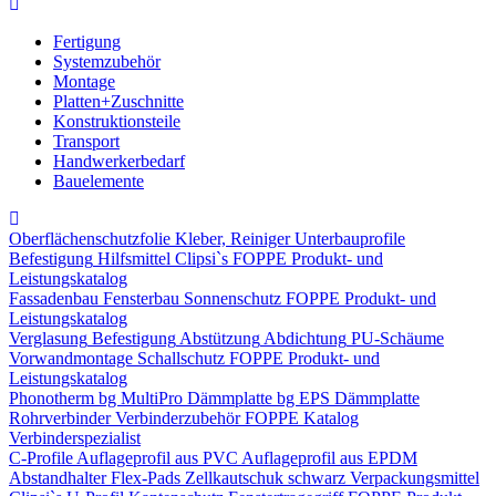
Fertigung
Systemzubehör
Montage
Platten+Zuschnitte
Konstruktionsteile
Transport
Handwerkerbedarf
Bauelemente
Oberflächenschutzfolie
Kleber, Reiniger
Unterbauprofile
Befestigung
Hilfsmittel
Clipsi`s
FOPPE Produkt- und
Leistungskatalog
Fassadenbau
Fensterbau
Sonnenschutz
FOPPE Produkt- und
Leistungskatalog
Verglasung
Befestigung
Abstützung
Abdichtung
PU-Schäume
Vorwandmontage
Schallschutz
FOPPE Produkt- und
Leistungskatalog
Phonotherm
bg MultiPro Dämmplatte
bg EPS Dämmplatte
Rohrverbinder
Verbinderzubehör
FOPPE Katalog
Verbinderspezialist
C-Profile
Auflageprofil aus PVC
Auflageprofil aus EPDM
Abstandhalter Flex-Pads
Zellkautschuk schwarz
Verpackungsmittel