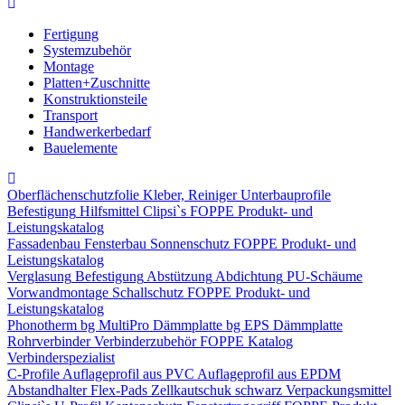
Fertigung
Systemzubehör
Montage
Platten+Zuschnitte
Konstruktionsteile
Transport
Handwerkerbedarf
Bauelemente
Oberflächenschutzfolie
Kleber, Reiniger
Unterbauprofile
Befestigung
Hilfsmittel
Clipsi`s
FOPPE Produkt- und
Leistungskatalog
Fassadenbau
Fensterbau
Sonnenschutz
FOPPE Produkt- und
Leistungskatalog
Verglasung
Befestigung
Abstützung
Abdichtung
PU-Schäume
Vorwandmontage
Schallschutz
FOPPE Produkt- und
Leistungskatalog
Phonotherm
bg MultiPro Dämmplatte
bg EPS Dämmplatte
Rohrverbinder
Verbinderzubehör
FOPPE Katalog
Verbinderspezialist
C-Profile
Auflageprofil aus PVC
Auflageprofil aus EPDM
Abstandhalter Flex-Pads
Zellkautschuk schwarz
Verpackungsmittel