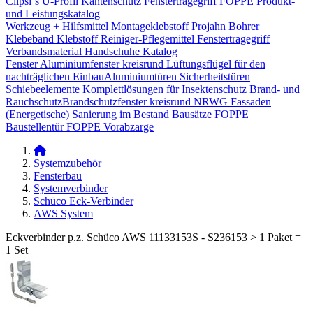
Clipsi`s
U-Profil Kantenschutz
Fenstertragegriff
FOPPE Produkt-
und Leistungskatalog
Werkzeug + Hilfsmittel
Montageklebstoff
Projahn Bohrer
Klebeband
Klebstoff
Reiniger-Pflegemittel
Fenstertragegriff
Verbandsmaterial
Handschuhe
Katalog
Fenster
Aluminiumfenster kreisrund
Lüftungsflügel für den
nachträglichen Einbau​
Aluminiumtüren
Sicherheitstüren
Schiebeelemente
Komplettlösungen für Insektenschutz
Brand- und
Rauchschutz​
Brandschutzfenster kreisrund
NRWG
Fassaden
(Energetische) Sanierung im Bestand
Bausätze
FOPPE
Baustellentür
FOPPE Vorabzarge
Systemzubehör
Fensterbau
Systemverbinder
Schüco Eck-Verbinder
AWS System
Eckverbinder p.z. Schüco AWS 11133153S - S236153 > 1 Paket =
1 Set