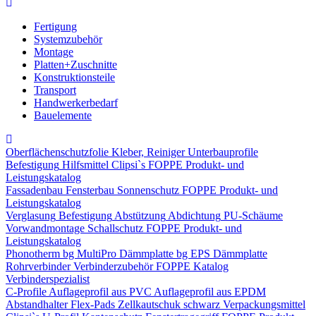
Fertigung
Systemzubehör
Montage
Platten+Zuschnitte
Konstruktionsteile
Transport
Handwerkerbedarf
Bauelemente
Oberflächenschutzfolie
Kleber, Reiniger
Unterbauprofile
Befestigung
Hilfsmittel
Clipsi`s
FOPPE Produkt- und
Leistungskatalog
Fassadenbau
Fensterbau
Sonnenschutz
FOPPE Produkt- und
Leistungskatalog
Verglasung
Befestigung
Abstützung
Abdichtung
PU-Schäume
Vorwandmontage
Schallschutz
FOPPE Produkt- und
Leistungskatalog
Phonotherm
bg MultiPro Dämmplatte
bg EPS Dämmplatte
Rohrverbinder
Verbinderzubehör
FOPPE Katalog
Verbinderspezialist
C-Profile
Auflageprofil aus PVC
Auflageprofil aus EPDM
Abstandhalter Flex-Pads
Zellkautschuk schwarz
Verpackungsmittel