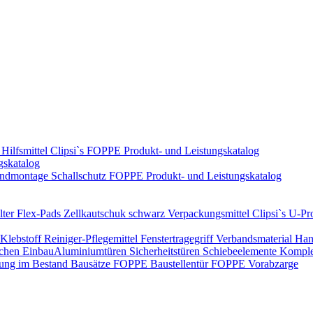
Hilfsmittel
Clipsi`s
FOPPE Produkt- und Leistungskatalog
gskatalog
ndmontage
Schallschutz
FOPPE Produkt- und Leistungskatalog
ter Flex-Pads
Zellkautschuk schwarz
Verpackungsmittel
Clipsi`s
U-Pro
Klebstoff
Reiniger-Pflegemittel
Fenstertragegriff
Verbandsmaterial
Han
ichen Einbau​
Aluminiumtüren
Sicherheitstüren
Schiebeelemente
Komplet
rung im Bestand
Bausätze
FOPPE Baustellentür
FOPPE Vorabzarge