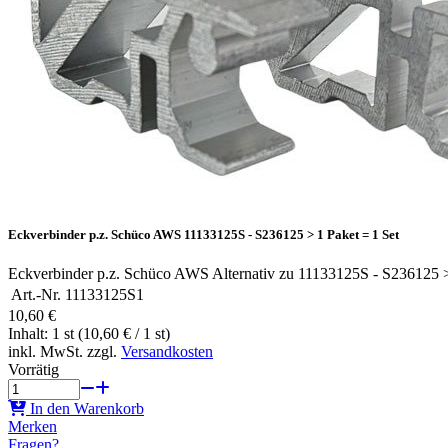
Eckverbinder p.z. Schüco AWS 11133125S - S236125 > 1 Paket = 1 Set
Eckverbinder p.z. Schüco AWS Alternativ zu 11133125S - S236125 >
Art.-Nr.
11133125S1
10,60 €
Inhalt: 1 st (10,60 € / 1 st)
inkl. MwSt. zzgl.
Versandkosten
Vorrätig
In den Warenkorb
Merken
Fragen?