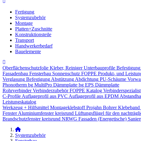
Fertigung
Systemzubehör
Montage
Platten+Zuschnitte
Konstruktionsteile
Transport
Handwerkerbedarf
Bauelemente
Oberflächenschutzfolie
Kleber, Reiniger
Unterbauprofile
Befestigung
Fassadenbau
Fensterbau
Sonnenschutz
FOPPE Produkt- und Leistun
Verglasung
Befestigung
Abstützung
Abdichtung
PU-Schäume
Vorwa
Phonotherm
bg MultiPro Dämmplatte
bg EPS Dämmplatte
Rohrverbinder
Verbinderzubehör
FOPPE Katalog Verbinderspezialist
C-Profile
Auflageprofil aus PVC
Auflageprofil aus EPDM
Abstandhal
Leistungskatalog
Werkzeug + Hilfsmittel
Montageklebstoff
Projahn Bohrer
Klebeband
Fenster
Aluminiumfenster kreisrund
Lüftungsflügel für den nachträgl
Brandschutzfenster kreisrund
NRWG
Fassaden
(Energetische) Sanie
Systemzubehör
Fensterbau