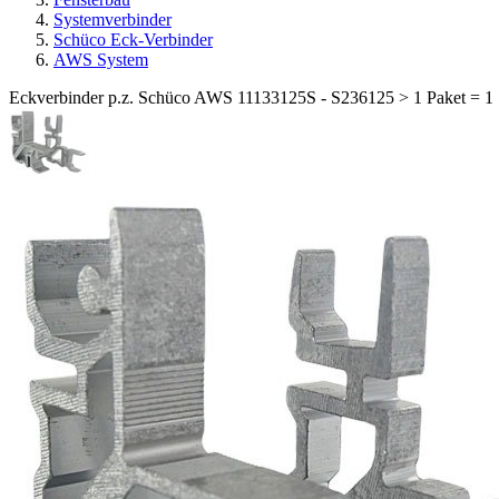
Systemverbinder
Schüco Eck-Verbinder
AWS System
Eckverbinder p.z. Schüco AWS 11133125S - S236125 > 1 Paket = 1 