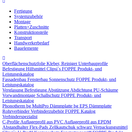
Fertigung
Systemzubehör
Montage
Platten+Zuschnitte
Konstruktionsteile
Transport
Handwerkerbedarf
Bauelemente
Oberflächenschutzfolie
Kleber, Reiniger
Unterbauprofile
Befestigung
Hilfsmittel
Clipsi`s
FOPPE Produkt- und
Leistungskatalog
Fassadenbau
Fensterbau
Sonnenschutz
FOPPE Produkt- und
Leistungskatalog
Verglasung
Befestigung
Abstützung
Abdichtung
PU-Schäume
Vorwandmontage
Schallschutz
FOPPE Produkt- und
Leistungskatalog
Phonotherm
bg MultiPro Dämmplatte
bg EPS Dämmplatte
Rohrverbinder
Verbinderzubehör
FOPPE Katalog
Verbinderspezialist
C-Profile
Auflageprofil aus PVC
Auflageprofil aus EPDM
Abstandhalter Flex-Pads
Zellkautschuk schwarz
Verpackungsmittel