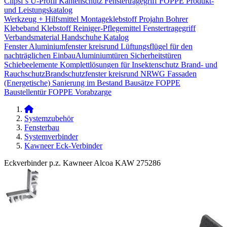
Clipsi`s
U-Profil Kantenschutz
Fenstertragegriff
FOPPE Produkt-
und Leistungskatalog
Werkzeug + Hilfsmittel
Montageklebstoff
Projahn Bohrer
Klebeband
Klebstoff
Reiniger-Pflegemittel
Fenstertragegriff
Verbandsmaterial
Handschuhe
Katalog
Fenster
Aluminiumfenster kreisrund
Lüftungsflügel für den
nachträglichen Einbau​
Aluminiumtüren
Sicherheitstüren
Schiebeelemente
Komplettlösungen für Insektenschutz
Brand- und
Rauchschutz​
Brandschutzfenster kreisrund
NRWG
Fassaden
(Energetische) Sanierung im Bestand
Bausätze
FOPPE
Baustellentür
FOPPE Vorabzarge
Systemzubehör
Fensterbau
Systemverbinder
Kawneer Eck-Verbinder
Eckverbinder p.z. Kawneer Alcoa KAW 275286