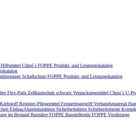
Hilfsmittel
Clipsi`s
FOPPE Produkt- und Leistungskatalog
gskatalog
ndmontage
Schallschutz
FOPPE Produkt- und Leistungskatalog
ter Flex-Pads
Zellkautschuk schwarz
Verpackungsmittel
Clipsi`s
U-Pro
Klebstoff
Reiniger-Pflegemittel
Fenstertragegriff
Verbandsmaterial
Han
ichen Einbau​
Aluminiumtüren
Sicherheitstüren
Schiebeelemente
Komplet
rung im Bestand
Bausätze
FOPPE Baustellentür
FOPPE Vorabzarge