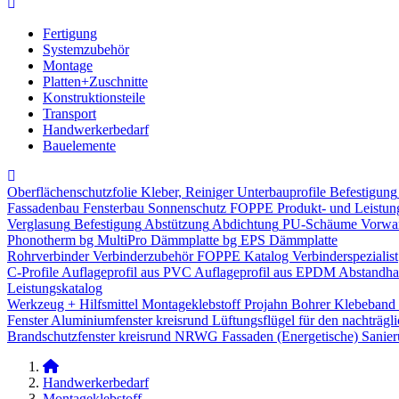
Fertigung
Systemzubehör
Montage
Platten+Zuschnitte
Konstruktionsteile
Transport
Handwerkerbedarf
Bauelemente
Oberflächenschutzfolie
Kleber, Reiniger
Unterbauprofile
Befestigung
Fassadenbau
Fensterbau
Sonnenschutz
FOPPE Produkt- und Leistun
Verglasung
Befestigung
Abstützung
Abdichtung
PU-Schäume
Vorwa
Phonotherm
bg MultiPro Dämmplatte
bg EPS Dämmplatte
Rohrverbinder
Verbinderzubehör
FOPPE Katalog Verbinderspezialist
C-Profile
Auflageprofil aus PVC
Auflageprofil aus EPDM
Abstandhal
Leistungskatalog
Werkzeug + Hilfsmittel
Montageklebstoff
Projahn Bohrer
Klebeband
Fenster
Aluminiumfenster kreisrund
Lüftungsflügel für den nachträgl
Brandschutzfenster kreisrund
NRWG
Fassaden
(Energetische) Sanie
Handwerkerbedarf
Montageklebstoff