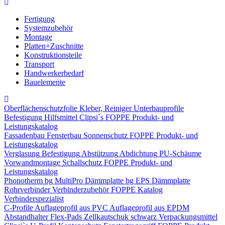
Fertigung
Systemzubehör
Montage
Platten+Zuschnitte
Konstruktionsteile
Transport
Handwerkerbedarf
Bauelemente
Oberflächenschutzfolie
Kleber, Reiniger
Unterbauprofile
Befestigung
Hilfsmittel
Clipsi`s
FOPPE Produkt- und
Leistungskatalog
Fassadenbau
Fensterbau
Sonnenschutz
FOPPE Produkt- und
Leistungskatalog
Verglasung
Befestigung
Abstützung
Abdichtung
PU-Schäume
Vorwandmontage
Schallschutz
FOPPE Produkt- und
Leistungskatalog
Phonotherm
bg MultiPro Dämmplatte
bg EPS Dämmplatte
Rohrverbinder
Verbinderzubehör
FOPPE Katalog
Verbinderspezialist
C-Profile
Auflageprofil aus PVC
Auflageprofil aus EPDM
Abstandhalter Flex-Pads
Zellkautschuk schwarz
Verpackungsmittel