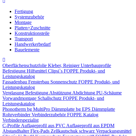
Fertigung
Systemzubehör
Montage
Platten+Zuschnitte
Konstruktionsteile
Transport
Handwerkerbedarf
Bauelemente
Oberflächenschutzfolie
Kleber, Reiniger
Unterbauprofile
Befestigung
Hilfsmittel
Clipsi`s
FOPPE Produkt- und
Leistungskatalog
Fassadenbau
Fensterbau
Sonnenschutz
FOPPE Produkt- und
Leistungskatalog
Verglasung
Befestigung
Abstützung
Abdichtung
PU-Schäume
Vorwandmontage
Schallschutz
FOPPE Produkt- und
Leistungskatalog
Phonotherm
bg MultiPro Dämmplatte
bg EPS Dämmplatte
Rohrverbinder
Verbinderzubehör
FOPPE Katalog
Verbinderspezialist
C-Profile
Auflageprofil aus PVC
Auflageprofil aus EPDM
Abstandhalter Flex-Pads
Zellkautschuk schwarz
Verpackungsmittel