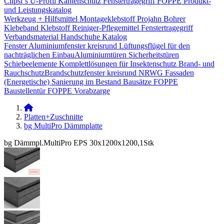
Clipsi`s
U-Profil Kantenschutz
Fenstertragegriff
FOPPE Produkt-
und Leistungskatalog
Werkzeug + Hilfsmittel
Montageklebstoff
Projahn Bohrer
Klebeband
Klebstoff
Reiniger-Pflegemittel
Fenstertragegriff
Verbandsmaterial
Handschuhe
Katalog
Fenster
Aluminiumfenster kreisrund
Lüftungsflügel für den
nachträglichen Einbau​
Aluminiumtüren
Sicherheitstüren
Schiebeelemente
Komplettlösungen für Insektenschutz
Brand- und
Rauchschutz​
Brandschutzfenster kreisrund
NRWG
Fassaden
(Energetische) Sanierung im Bestand
Bausätze
FOPPE
Baustellentür
FOPPE Vorabzarge
Platten+Zuschnitte
bg MultiPro Dämmplatte
bg Dämmpl.MultiPro EPS 30x1200x1200,1Stk