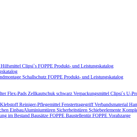
Hilfsmittel
Clipsi`s
FOPPE Produkt- und Leistungskatalog
gskatalog
ndmontage
Schallschutz
FOPPE Produkt- und Leistungskatalog
ter Flex-Pads
Zellkautschuk schwarz
Verpackungsmittel
Clipsi`s
U-Pro
Klebstoff
Reiniger-Pflegemittel
Fenstertragegriff
Verbandsmaterial
Han
ichen Einbau​
Aluminiumtüren
Sicherheitstüren
Schiebeelemente
Komplet
rung im Bestand
Bausätze
FOPPE Baustellentür
FOPPE Vorabzarge