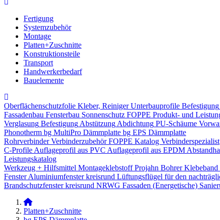
Fertigung
Systemzubehör
Montage
Platten+Zuschnitte
Konstruktionsteile
Transport
Handwerkerbedarf
Bauelemente
Oberflächenschutzfolie
Kleber, Reiniger
Unterbauprofile
Befestigung
Fassadenbau
Fensterbau
Sonnenschutz
FOPPE Produkt- und Leistun
Verglasung
Befestigung
Abstützung
Abdichtung
PU-Schäume
Vorwa
Phonotherm
bg MultiPro Dämmplatte
bg EPS Dämmplatte
Rohrverbinder
Verbinderzubehör
FOPPE Katalog Verbinderspezialist
C-Profile
Auflageprofil aus PVC
Auflageprofil aus EPDM
Abstandhal
Leistungskatalog
Werkzeug + Hilfsmittel
Montageklebstoff
Projahn Bohrer
Klebeband
Fenster
Aluminiumfenster kreisrund
Lüftungsflügel für den nachträgl
Brandschutzfenster kreisrund
NRWG
Fassaden
(Energetische) Sanie
Platten+Zuschnitte
bg EPS Dämmplatte