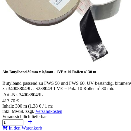
Alu-Butylband 50mm x 0,8mm - 1VE = 10 Rollen a´ 30 m
Butylband passend zu FWS 50 und FWS 60, UV-beständig, bitumenvert
zu 340088049L - S288049 1 VE = Pak. 10 Rollen a´ 30 mtr.
Art.-Nr.
340088049L
413,70 €
Inhalt: 300 m (1,38 € / 1 m)
inkl. MwSt. zzgl.
Versandkosten
Voraussichtlich lieferbar
In den Warenkorb