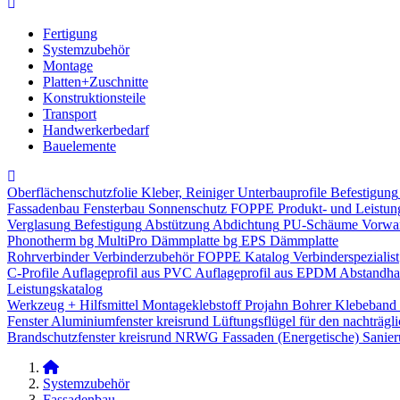
Fertigung
Systemzubehör
Montage
Platten+Zuschnitte
Konstruktionsteile
Transport
Handwerkerbedarf
Bauelemente
Oberflächenschutzfolie
Kleber, Reiniger
Unterbauprofile
Befestigung
Fassadenbau
Fensterbau
Sonnenschutz
FOPPE Produkt- und Leistun
Verglasung
Befestigung
Abstützung
Abdichtung
PU-Schäume
Vorwa
Phonotherm
bg MultiPro Dämmplatte
bg EPS Dämmplatte
Rohrverbinder
Verbinderzubehör
FOPPE Katalog Verbinderspezialist
C-Profile
Auflageprofil aus PVC
Auflageprofil aus EPDM
Abstandhal
Leistungskatalog
Werkzeug + Hilfsmittel
Montageklebstoff
Projahn Bohrer
Klebeband
Fenster
Aluminiumfenster kreisrund
Lüftungsflügel für den nachträgl
Brandschutzfenster kreisrund
NRWG
Fassaden
(Energetische) Sanie
Systemzubehör
Fassadenbau