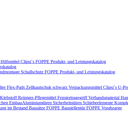
Hilfsmittel
Clipsi`s
FOPPE Produkt- und Leistungskatalog
gskatalog
ndmontage
Schallschutz
FOPPE Produkt- und Leistungskatalog
ter Flex-Pads
Zellkautschuk schwarz
Verpackungsmittel
Clipsi`s
U-Pro
Klebstoff
Reiniger-Pflegemittel
Fenstertragegriff
Verbandsmaterial
Han
ichen Einbau​
Aluminiumtüren
Sicherheitstüren
Schiebeelemente
Komplet
rung im Bestand
Bausätze
FOPPE Baustellentür
FOPPE Vorabzarge